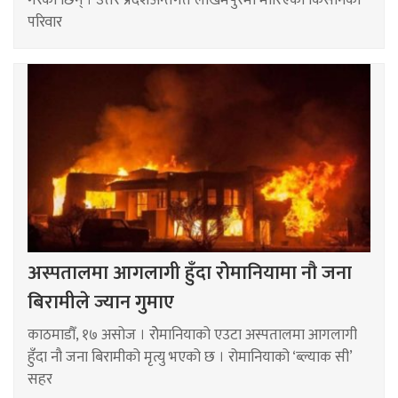
गरेकी छिन् । उत्तर प्रदेशअन्तर्गत लखिमपुरमा मारिएका किसानका
परिवार
अस्पतालमा आगलागी हुँदा रोेमानियामा नौ जना
बिरामीले ज्यान गुमाए
काठमाडौँ, १७ असोज । रोेमानियाको एउटा अस्पतालमा आगलागी
हुँदा नौ जना बिरामीको मृत्यु भएको छ । रोमानियाको ‘ब्ल्याक सी’
सहर