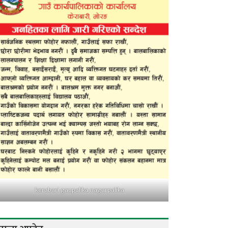
kerabari gaupalika nagarpalika