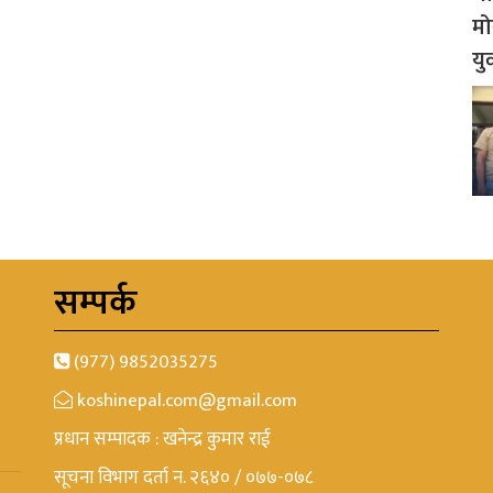
मो
यु
सम्पर्क
(977) 9852035275
koshinepal.com@gmail.com
प्रधान सम्पादक : खनेन्द्र कुमार राई
सूचना विभाग दर्ता न. २६४० / ०७७-०७८