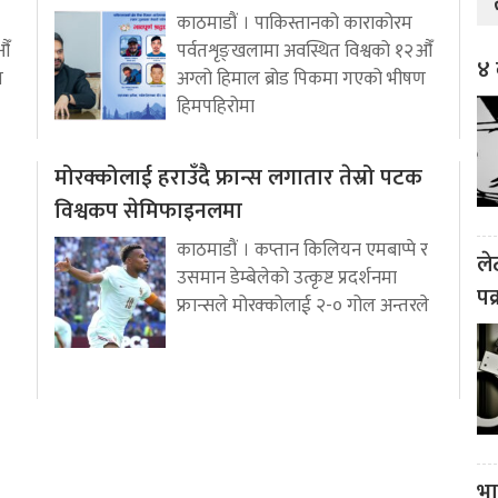
काठमाडौं । पाकिस्तानको काराकोरम
औँ
पर्वतशृङ्खलामा अवस्थित विश्वको १२औँ
४ 
ण
अग्लो हिमाल ब्रोड पिकमा गएको भीषण
हिमपहिरोमा
मोरक्कोलाई हराउँदै फ्रान्स लगातार तेस्रो पटक
विश्वकप सेमिफाइनलमा
काठमाडौं । कप्तान किलियन एमबाप्पे र
ले
उसमान डेम्बेलेको उत्कृष्ट प्रदर्शनमा
पक
फ्रान्सले मोरक्कोलाई २-० गोल अन्तरले
भा