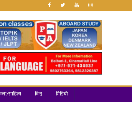
कला/साहित्य
विश्व
भिडियो