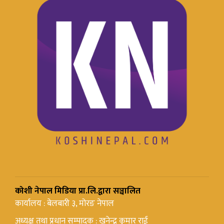
कोशी नेपाल मिडिया प्रा.लि.द्वारा सञ्चालित
कार्यालय : बेलबारी ३, मोरङ नेपाल
अध्यक्ष तथा प्रधान सम्पादक : खनेन्द्र कुमार राई