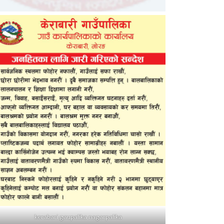
kerabari gaupalika nagarpalika