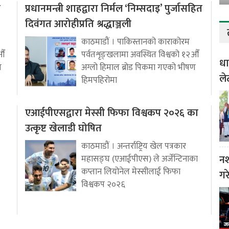
ो
प्रधानमन्त्री शाहद्वारा निर्मल ‘निम्सदाइ’ पुर्जासहित
दिवंगत आरोहीप्रति श्रद्धाञ्जली
काठमाडौं । पाकिस्तानको काराकोरम
औँ
पर्वतशृङ्खलामा अवस्थित विश्वको १२औँ
धा
ण
अग्लो हिमाल ब्रोड पिकमा गएको भीषण
ले
हिमपहिरोमा
एआईपीएसद्वारा मेस्सी फिफा विश्वकप २०२६ का
उत्कृष्ट खेलाडी घोषित
काठमाडौं । अन्तर्राष्ट्रिय खेल पत्रकार
नश
महासङ्घ (एआईपीएस) ले अर्जेन्टिनाका
कप्तान लियोनेल मेस्सीलाई फिफा
गर
विश्वकप २०२६