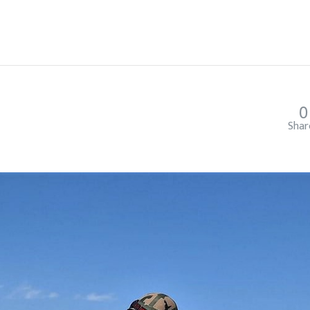
0
Shar