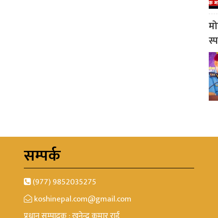
मो
स्
सम्पर्क
(977) 9852035275
koshinepal.com@gmail.com
प्रधान सम्पादक : खनेन्द्र कुमार राई