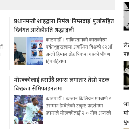
ो
प्रधानमन्त्री शाहद्वारा निर्मल ‘निम्सदाइ’ पुर्जासहित
दिवंगत आरोहीप्रति श्रद्धाञ्जली
काठमाडौं । पाकिस्तानको काराकोरम
ले
औँ
पर्वतशृङ्खलामा अवस्थित विश्वको १२औँ
पक
ण
अग्लो हिमाल ब्रोड पिकमा गएको भीषण
हिमपहिरोमा
मोरक्कोलाई हराउँदै फ्रान्स लगातार तेस्रो पटक
विश्वकप सेमिफाइनलमा
काठमाडौं । कप्तान किलियन एमबाप्पे र
भा
उसमान डेम्बेलेको उत्कृष्ट प्रदर्शनमा
मो
फ्रान्सले मोरक्कोलाई २-० गोल अन्तरले
यु