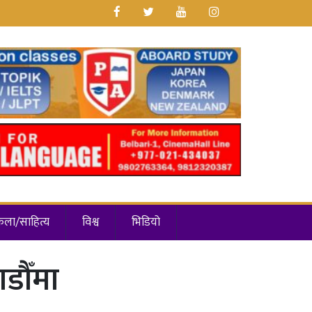
कला/साहित्य
विश्व
भिडियो
डौँमा