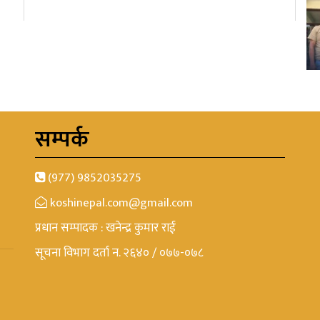
सम्पर्क
(977) 9852035275
koshinepal.com@gmail.com
प्रधान सम्पादक : खनेन्द्र कुमार राई
सूचना विभाग दर्ता न. २६४० / ०७७-०७८