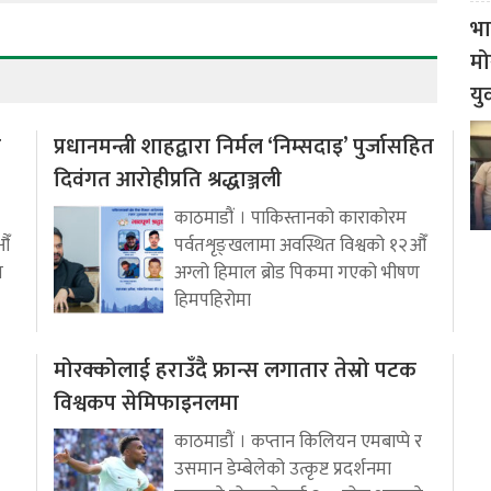
भा
मो
यु
ो
प्रधानमन्त्री शाहद्वारा निर्मल ‘निम्सदाइ’ पुर्जासहित
दिवंगत आरोहीप्रति श्रद्धाञ्जली
काठमाडौं । पाकिस्तानको काराकोरम
औँ
पर्वतशृङ्खलामा अवस्थित विश्वको १२औँ
ण
अग्लो हिमाल ब्रोड पिकमा गएको भीषण
हिमपहिरोमा
मोरक्कोलाई हराउँदै फ्रान्स लगातार तेस्रो पटक
विश्वकप सेमिफाइनलमा
काठमाडौं । कप्तान किलियन एमबाप्पे र
उसमान डेम्बेलेको उत्कृष्ट प्रदर्शनमा