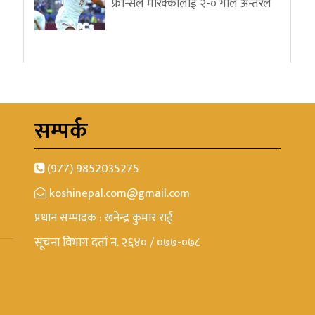
फ्रान्सले मोरक्कोलाई २-० गोल अन्तरले
सम्पर्क
(977) 9852035275
koshinepal.com@gmail.com
प्रधान सम्पादक : खनेन्द्र कुमार राई
सूचना विभाग दर्ता न. २६४० / ०७७-०७८