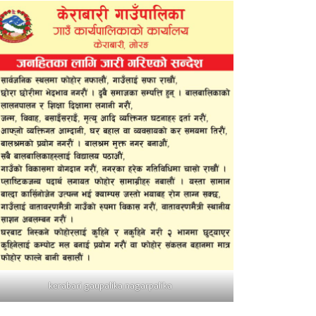
kerabari gaupalika nagarpalika