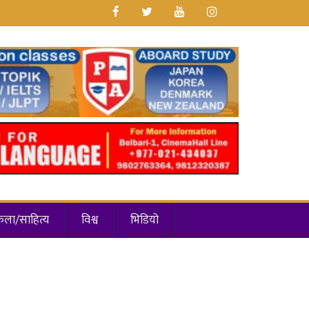
कला/साहित्य
विश्व
भिडियो