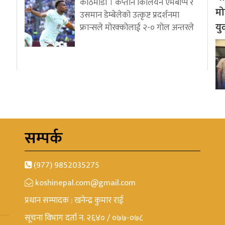
काठमाडौं । कप्तान किलियन एमबाप्पे र
मो
उसमान डेम्बेलेको उत्कृष्ट प्रदर्शनमा
यु
फ्रान्सले मोरक्कोलाई २-० गोल अन्तरले
सम्पर्क
(977) 9852035275
koshinepal.com@gmail.com
प्रधान सम्पादक : खनेन्द्र कुमार राई
सूचना विभाग दर्ता न. २६४० / ०७७-०७८