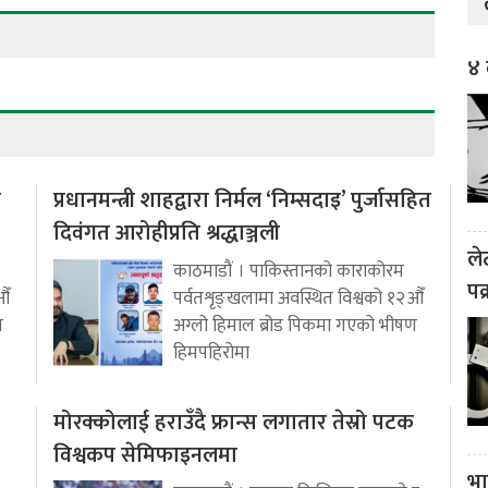
४ 
ो
प्रधानमन्त्री शाहद्वारा निर्मल ‘निम्सदाइ’ पुर्जासहित
दिवंगत आरोहीप्रति श्रद्धाञ्जली
ले
काठमाडौं । पाकिस्तानको काराकोरम
पक
औँ
पर्वतशृङ्खलामा अवस्थित विश्वको १२औँ
ण
अग्लो हिमाल ब्रोड पिकमा गएको भीषण
हिमपहिरोमा
मोरक्कोलाई हराउँदै फ्रान्स लगातार तेस्रो पटक
विश्वकप सेमिफाइनलमा
भा