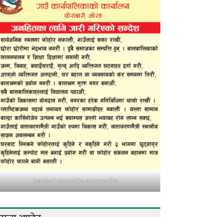
kerabari gaupalika nagarpalika