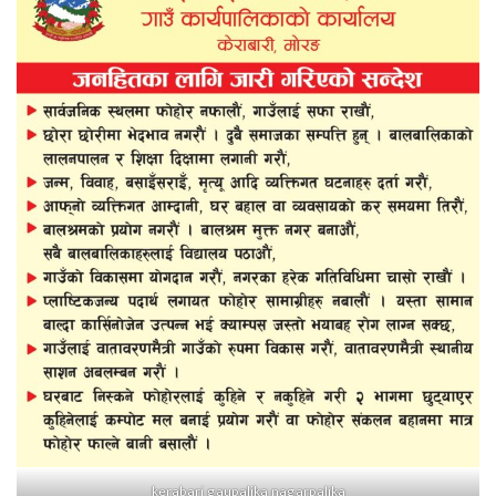
kerabari gaupalika nagarpalika