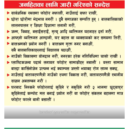
kerabari gaupalika nagarpalika