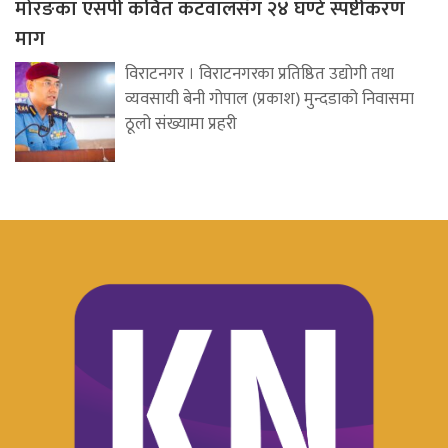
मोरङका एसपी कवित कटवालसँग २४ घण्टे स्पष्टीकरण
माग
विराटनगर । विराटनगरका प्रतिष्ठित उद्योगी तथा
व्यवसायी बेनी गोपाल (प्रकाश) मुन्दडाको निवासमा
ठूलो संख्यामा प्रहरी