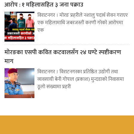
आरोप : १ महिलासहित ३ जना पक्राउ
विराटनगर । मोरङ प्रहरीले नशालु पदार्थ सेवन गराएर
एक महिलामाथि जबरजस्ती करणी गरेको आरोपमा
एक
मोरङका एसपी कवित कटवालसँग २४ घण्टे स्पष्टीकरण
माग
विराटनगर । विराटनगरका प्रतिष्ठित उद्योगी तथा
व्यवसायी बेनी गोपाल (प्रकाश) मुन्दडाको निवासमा
ठूलो संख्यामा प्रहरी