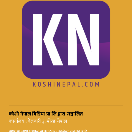
कोशी नेपाल मिडिया प्रा.लि.द्वारा सञ्चालित
कार्यालय : बेलबारी ३, मोरङ नेपाल
अध्यक्ष तथा प्रधान सम्पादक : खनेन्द्र कुमार राई