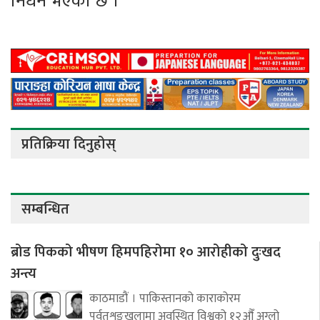
निधन भएको छ ।
प्रतिक्रिया दिनुहोस्
सम्बन्धित
ब्रोड पिकको भीषण हिमपहिरोमा १० आरोहीको दुःखद
अन्त्य
काठमाडौं । पाकिस्तानको काराकोरम
पर्वतशृङ्खलामा अवस्थित विश्वको १२औँ अग्लो