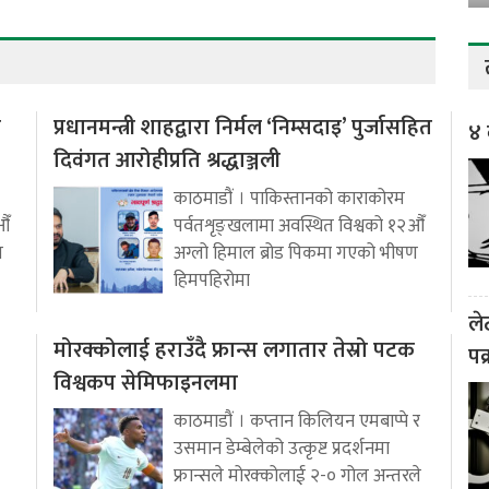
ो
प्रधानमन्त्री शाहद्वारा निर्मल ‘निम्सदाइ’ पुर्जासहित
४ 
दिवंगत आरोहीप्रति श्रद्धाञ्जली
काठमाडौं । पाकिस्तानको काराकोरम
औँ
पर्वतशृङ्खलामा अवस्थित विश्वको १२औँ
ण
अग्लो हिमाल ब्रोड पिकमा गएको भीषण
हिमपहिरोमा
ले
मोरक्कोलाई हराउँदै फ्रान्स लगातार तेस्रो पटक
पक
विश्वकप सेमिफाइनलमा
काठमाडौं । कप्तान किलियन एमबाप्पे र
उसमान डेम्बेलेको उत्कृष्ट प्रदर्शनमा
फ्रान्सले मोरक्कोलाई २-० गोल अन्तरले