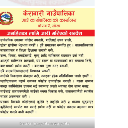
kerabari gaupalika nagarpalika