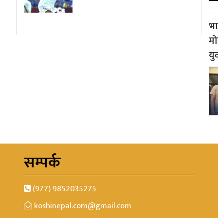
भा
मो
यु
सम्पर्क
(977) 9852035275
koshinepal.com@gmail.com