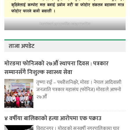
kerabari gaupalika nagarpalika
ताजा अपडेट
मोरङमा फोनिजको २७औँ स्थापना दिवस : पत्रकार
सम्मानसँगै निःशुल्क स्वास्थ्य सेवा
तृष्णा राई – पथरीशनिश्चरे, मोरङ । नेपाल आदिवासी
जनजाति पत्रकार महासंघ (फोनिज) मोरङले आफ्नो
२७औँ
४ वर्षीया बालिकाको हत्या आरोपमा एक पक्राउ
विराटनगर । मोरङको सुनवर्षी नगरपालिकामा चार