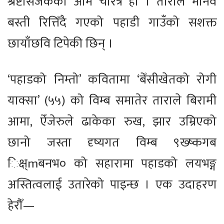
श्रष्टासर्जकको आम चरित्र हो । ताराले मानव
बस्ती रित्तिँदै गएको पहाडी गाउँको सशक्त
छायाँछवि टिपेकी छिन् ।
‘पहाडको निम्तो’ कवितामा ‘बेँसीखेतको रोगी
याक्सा’ (५५) को विम्ब समातेर ताराले बिरामी
आमा, ऐँजेरुले ढाकेका रुख, झार उम्रिएको
छानो जस्ता दृष्यगत विम्ब ९ख्ष्कगब
िक्ष्mबनभ० को सहारामा पहाडको लयभङ्ग
अस्तित्वलाई उतारेको पाइन्छ । एक उदाहरण
हेरौँ—