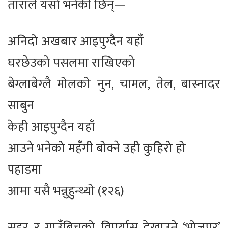
ताराले यसो भनेकी छिन्—
अनिदो अखबार आइपुग्दैन यहाँ
घरछेउको पसलमा राखिएको
बेग्लाबेग्लै मोलको नुन, चामल, तेल, बास्नादर
साबुन
केही आइपुग्दैन यहाँ
आउने भनेको महँगी बोक्ने उही कुहिरो हो
पहाडमा
आमा यसै भन्नुहुन्थ्यो (१२६)
सहर र गाउँबिचको विपर्यास देखाउने ‘भोजपुर’