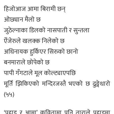
हिजोआज आमा बिरामी छन्
ओछ्यान मैलो छ
जुठेल्नाका डिलको नासपाती र सुन्तला
ऐँजेरुले खलक्क निलेको छ
अधिनायक हुर्किएर सिरुको छानो
बनमाराले छोपेको छ
पापी गँगटाले मूल कोल्ट्याएपछि
मूर्ति झिकिएको मन्दिरजस्तै भएको छ ढुङ्गेधारो
(५५)
‘पहाड र आमा’ कवितामा पनि ताराले पहाडमा