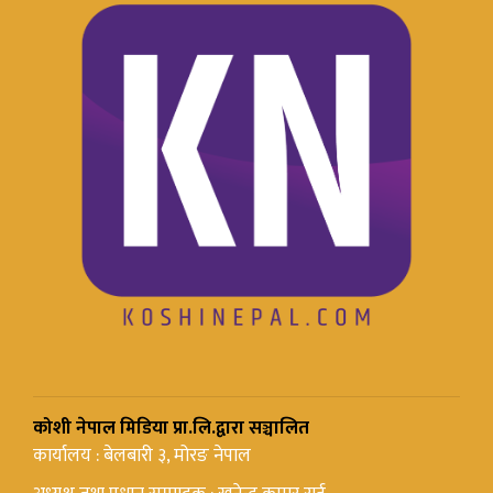
कोशी नेपाल मिडिया प्रा.लि.द्वारा सञ्चालित
कार्यालय : बेलबारी ३, मोरङ नेपाल