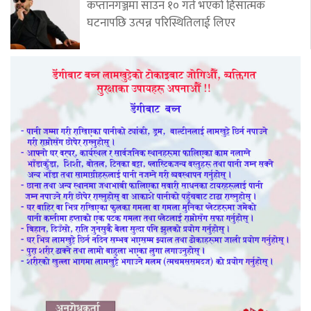
कप्तानगञ्जमा साउन १० गते भएको हिंसात्मक
घटनापछि उत्पन्न परिस्थितिलाई लिएर