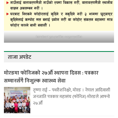
kerabari gaupalika nagarpalika
ताजा अपडेट
मोरङमा फोनिजको २७औँ स्थापना दिवस : पत्रकार
सम्मानसँगै निःशुल्क स्वास्थ्य सेवा
तृष्णा राई – पथरीशनिश्चरे, मोरङ । नेपाल आदिवासी
जनजाति पत्रकार महासंघ (फोनिज) मोरङले आफ्नो
२७औँ