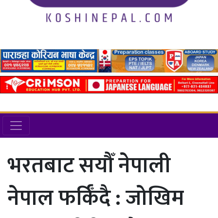
भरतबाट सयौँ नेपाली
नेपाल फर्किँदै : जोखिम