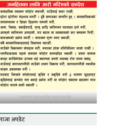
kerabari gaupalika nagarpalika
ताजा अपडेट