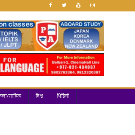
कला/साहित्य
विश्व
भिडियो