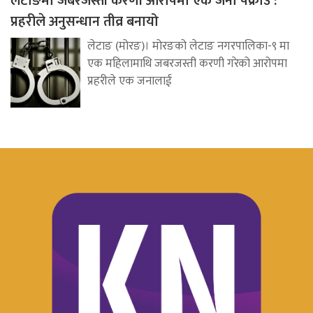
लेटाङमा जबरजस्ती करणी आरोपमा एक जना पक्राउ :
प्रहरीले अनुसन्धान तीव्र बनायो
लेटाङ (मोरङ)। मोरङको लेटाङ नगरपालिका-९ मा
एक महिलामाथि जबरजस्ती करणी गरेको आरोपमा
प्रहरीले एक जनालाई