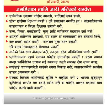
kerabari gaupalika nagarpalika