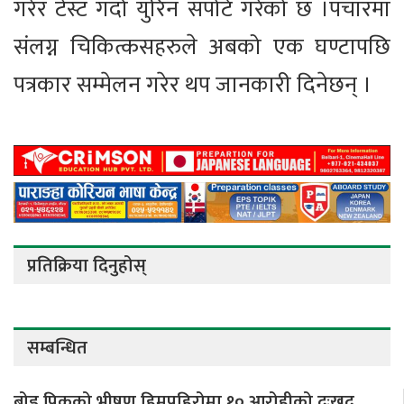
गरेर टेस्ट गर्दा युरिन सपोर्ट गरेको छ ।पचारमा
संलग्न चिकित्कसहरुले अबको एक घण्टापछि
पत्रकार सम्मेलन गरेर थप जानकारी दिनेछन् ।
प्रतिक्रिया दिनुहोस्
सम्बन्धित
ब्रोड पिकको भीषण हिमपहिरोमा १० आरोहीको दुःखद