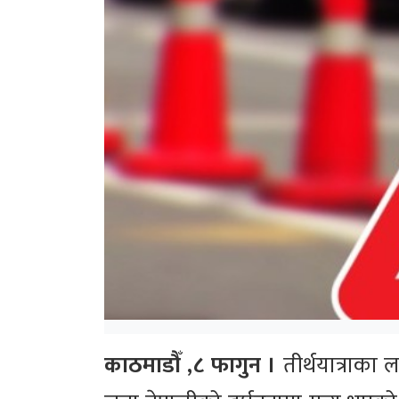
काठमाडौँ ,८ फागुन ।
तीर्थयात्राका 