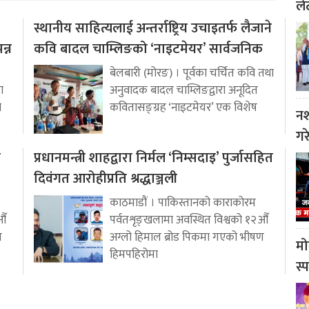
ले
स्थानीय साहित्यलाई अन्तर्राष्ट्रिय उचाइतर्फ लैजाने
न्न
कवि बादल चाम्लिङको ‘नाइटमेयर’ सार्वजनिक
बेलबारी (मोरङ) । पूर्वका चर्चित कवि तथा
ा
अनुवादक बादल चाम्लिङद्वारा अनूदित
ो
कवितासङ्ग्रह ‘नाइटमेयर’ एक विशेष
नश
गर
ो
प्रधानमन्त्री शाहद्वारा निर्मल ‘निम्सदाइ’ पुर्जासहित
दिवंगत आरोहीप्रति श्रद्धाञ्जली
काठमाडौं । पाकिस्तानको काराकोरम
औँ
पर्वतशृङ्खलामा अवस्थित विश्वको १२औँ
ण
अग्लो हिमाल ब्रोड पिकमा गएको भीषण
मो
हिमपहिरोमा
स्