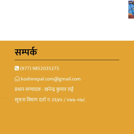
सम्पर्क
(977) 9852035275
koshinepal.com@gmail.com
प्रधान सम्पादक : खनेन्द्र कुमार राई
सूचना विभाग दर्ता न. २६४० / ०७७-०७८