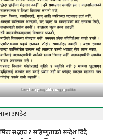
kerabari gaupalika nagarpalika
ताजा अपडेट
र्मिक सद्भाव र सहिष्णुताको सन्देश दिँदै