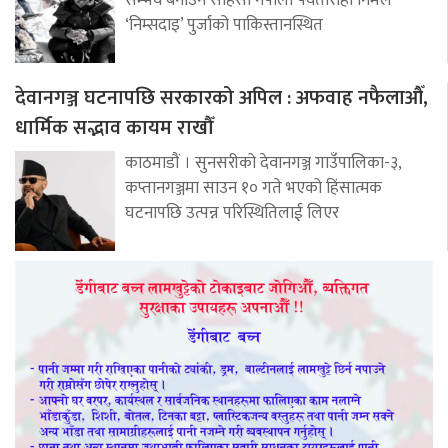
सम्भव बनाउने साहसी नेपाली पर्वतारोही निर्मल
‘निम्सदाइ’ पुर्जाको पाकिस्तानस्थित
देवानगञ्ज घटनापछि सरकारको अपिल : अफवाह नफैलाऔँ,
धार्मिक सद्भाव कायम राखौँ
काठमाडौं । सुनसरीको देवानगञ्ज गाउँपालिका-३,
कप्तानगञ्जमा साउन १० गते भएको हिंसात्मक
घटनापछि उत्पन्न परिस्थितिलाई लिएर