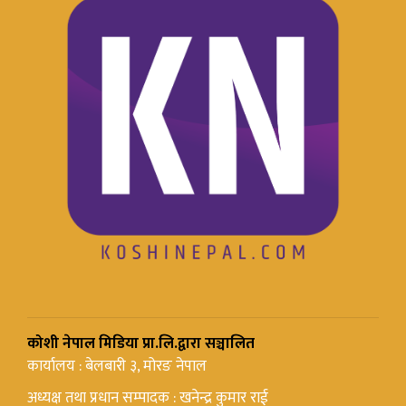
कोशी नेपाल मिडिया प्रा.लि.द्वारा सञ्चालित
कार्यालय : बेलबारी ३, मोरङ नेपाल
अध्यक्ष तथा प्रधान सम्पादक : खनेन्द्र कुमार राई