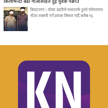
किलोभन्दा बढी गाँजासहित दुई युवक पक्राउ
विराटनगर । मोरङ प्रहरीले भारततर्फ ठुलो परिमाणमा
गाँजा तस्करी गर्ने प्रयास विफल पार्दै करिब ९६