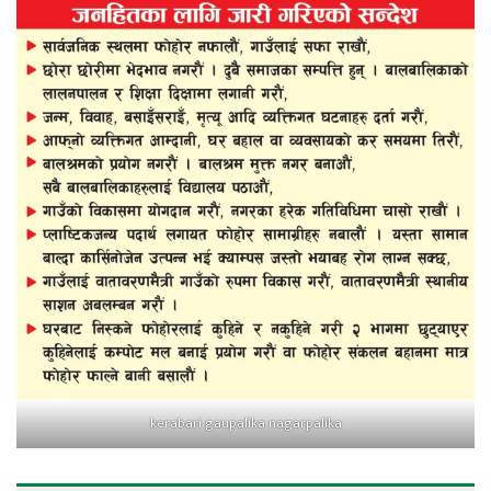
kerabari gaupalika nagarpalika