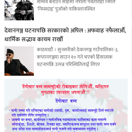
सम्भव बनाउने साहसी नेपाली पर्वतारोही निर्मल
‘निम्सदाइ’ पुर्जाको पाकिस्तानस्थित
देवानगञ्ज घटनापछि सरकारको अपिल : अफवाह नफैलाऔँ,
धार्मिक सद्भाव कायम राखौँ
काठमाडौं । सुनसरीको देवानगञ्ज गाउँपालिका-३,
कप्तानगञ्जमा साउन १० गते भएको हिंसात्मक
घटनापछि उत्पन्न परिस्थितिलाई लिएर