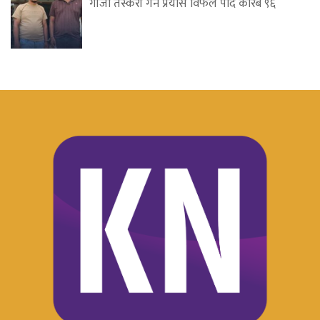
गाँजा तस्करी गर्ने प्रयास विफल पार्दै करिब ९६