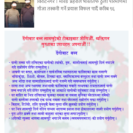
विराटनगर । मोरङ प्रहरीले भारततर्फ ठुलो परिमाणमा
गाँजा तस्करी गर्ने प्रयास विफल पार्दै करिब ९६