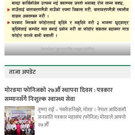
kerabari gaupalika nagarpalika
ताजा अपडेट
मोरङमा फोनिजको २७औँ स्थापना दिवस : पत्रकार
सम्मानसँगै निःशुल्क स्वास्थ्य सेवा
तृष्णा राई – पथरीशनिश्चरे, मोरङ । नेपाल आदिवासी
जनजाति पत्रकार महासंघ (फोनिज) मोरङले आफ्नो
२७औँ