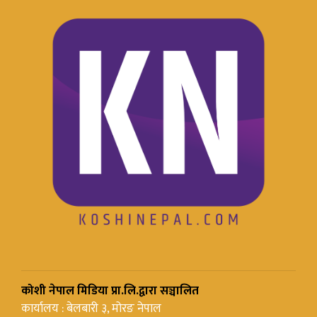
कोशी नेपाल मिडिया प्रा.लि.द्वारा सञ्चालित
कार्यालय : बेलबारी ३, मोरङ नेपाल