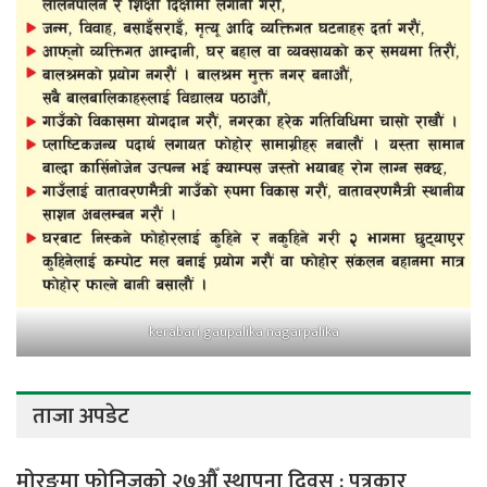
kerabari gaupalika nagarpalika
ताजा अपडेट
मोरङमा फोनिजको २७औँ स्थापना दिवस : पत्रकार