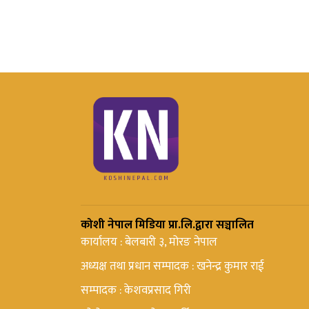
कोशी नेपाल मिडिया प्रा.लि.द्वारा सञ्चालित
कार्यालय : बेलबारी ३, मोरङ नेपाल
अध्यक्ष तथा प्रधान सम्पादक : खनेन्द्र कुमार राई
सम्पादक : केशवप्रसाद गिरी