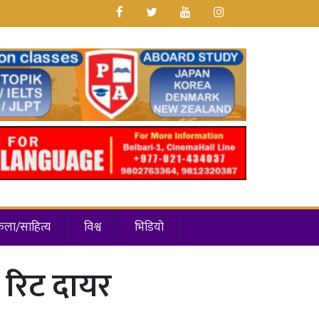
कला/साहित्य
विश्व
भिडियो
ा रिट दायर