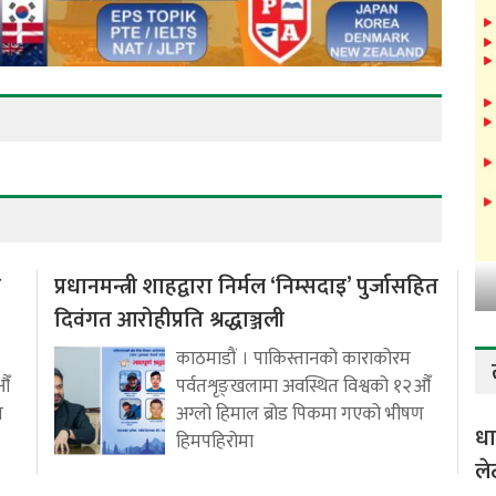
ो
प्रधानमन्त्री शाहद्वारा निर्मल ‘निम्सदाइ’ पुर्जासहित
दिवंगत आरोहीप्रति श्रद्धाञ्जली
काठमाडौं । पाकिस्तानको काराकोरम
औँ
पर्वतशृङ्खलामा अवस्थित विश्वको १२औँ
ण
अग्लो हिमाल ब्रोड पिकमा गएको भीषण
धा
हिमपहिरोमा
ले