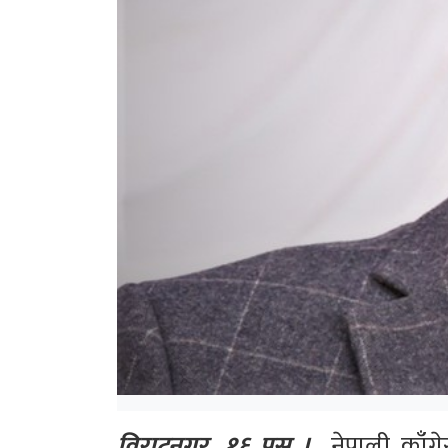
विराटनगर, १६ पुस ।
नेपाली काँग