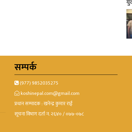
यु
सम्पर्क
(977) 9852035275
koshinepal.com@gmail.com
प्रधान सम्पादक : खनेन्द्र कुमार राई
सूचना विभाग दर्ता न. २६४० / ०७७-०७८