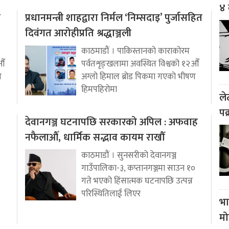
४ 
ो
प्रधानमन्त्री शाहद्वारा निर्मल ‘निम्सदाइ’ पुर्जासहित
दिवंगत आरोहीप्रति श्रद्धाञ्जली
काठमाडौं । पाकिस्तानको काराकोरम
औँ
पर्वतशृङ्खलामा अवस्थित विश्वको १२औँ
ण
अग्लो हिमाल ब्रोड पिकमा गएको भीषण
हिमपहिरोमा
ले
पक
देवानगञ्ज घटनापछि सरकारको अपिल : अफवाह
नफैलाऔँ, धार्मिक सद्भाव कायम राखौँ
काठमाडौं । सुनसरीको देवानगञ्ज
गाउँपालिका-३, कप्तानगञ्जमा साउन १०
गते भएको हिंसात्मक घटनापछि उत्पन्न
परिस्थितिलाई लिएर
भा
मो