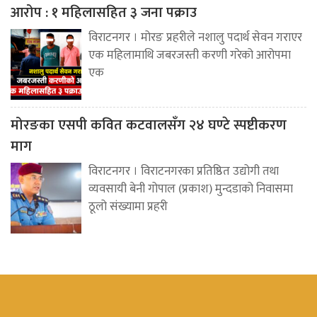
आरोप : १ महिलासहित ३ जना पक्राउ
विराटनगर । मोरङ प्रहरीले नशालु पदार्थ सेवन गराएर
एक महिलामाथि जबरजस्ती करणी गरेको आरोपमा
एक
मोरङका एसपी कवित कटवालसँग २४ घण्टे स्पष्टीकरण
माग
विराटनगर । विराटनगरका प्रतिष्ठित उद्योगी तथा
व्यवसायी बेनी गोपाल (प्रकाश) मुन्दडाको निवासमा
ठूलो संख्यामा प्रहरी