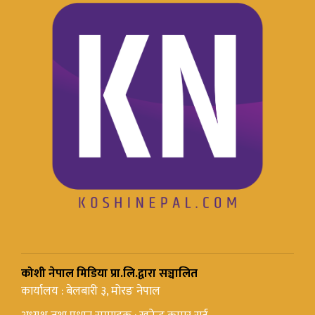
कोशी नेपाल मिडिया प्रा.लि.द्वारा सञ्चालित
कार्यालय : बेलबारी ३, मोरङ नेपाल