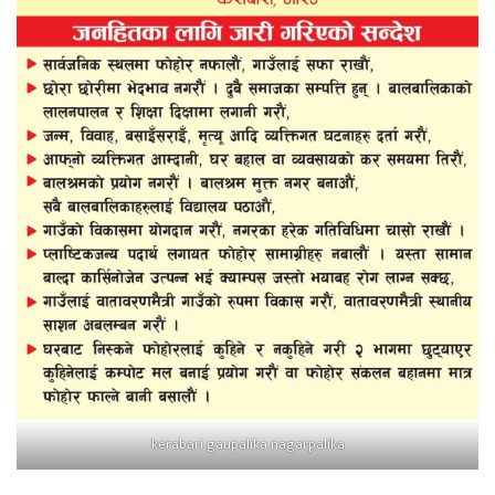
kerabari gaupalika nagarpalika