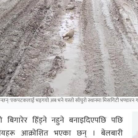
न्छन् 'एकपटकलाई भइगयो अब भने यस्तो साँघुरो स्थानमा मिसगिटी भण्डारन गर्न 
टो बिगारेर हिँड्ने नहुने बनाइदिएपछि पछि
नीयहरू आक्रोशित भएका छन् । बेलबारी