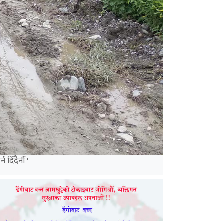
दिँदैनौँ '