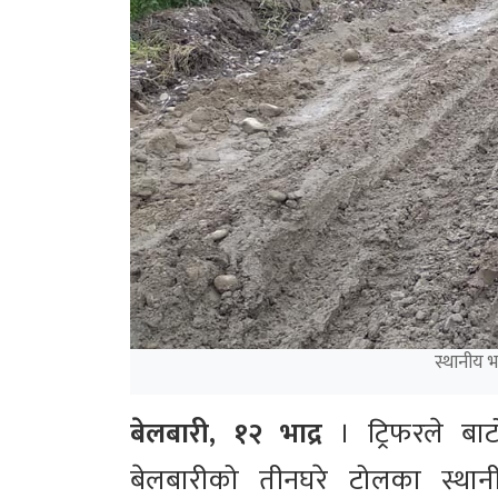
स्थानीय भ
बेलबारी, १२ भाद्र
। ट्रिफरले बा
बेलबारीको तीनघरे टोलका स्था