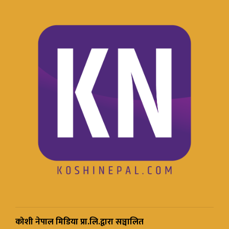
कोशी नेपाल मिडिया प्रा.लि.द्वारा सञ्चालित