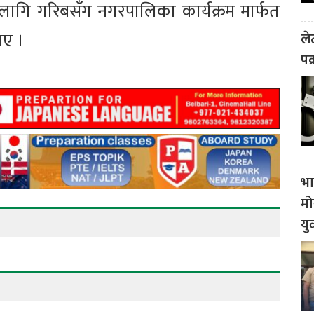
ागि गरिबसँग नगरपालिका कार्यक्रम मार्फत
ाए ।
ले
पक
भा
मो
यु