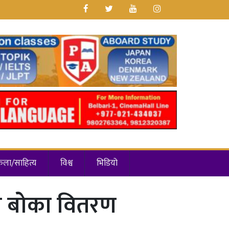
कला/साहित्य
विश्व
भिडियो
यर बोका वितरण