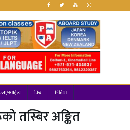
कला/साहित्य
विश्व
भिडियो
ो तस्बिर अङ्कित