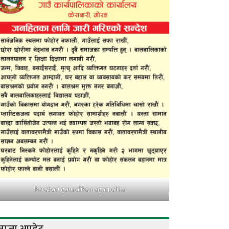
kerabari gaupalika nagarpalika