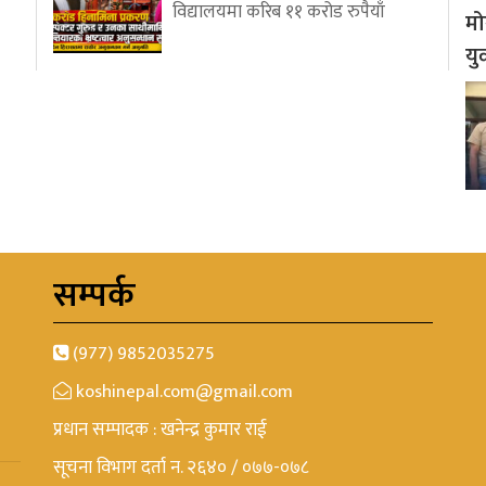
विद्यालयमा करिब ११ करोड रुपैयाँ
मो
यु
सम्पर्क
(977) 9852035275
koshinepal.com@gmail.com
प्रधान सम्पादक : खनेन्द्र कुमार राई
सूचना विभाग दर्ता न. २६४० / ०७७-०७८