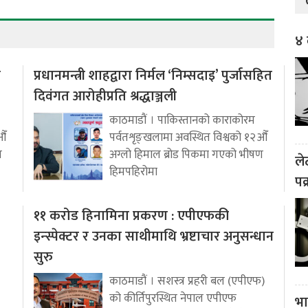
४ 
ो
प्रधानमन्त्री शाहद्वारा निर्मल ‘निम्सदाइ’ पुर्जासहित
दिवंगत आरोहीप्रति श्रद्धाञ्जली
काठमाडौं । पाकिस्तानको काराकोरम
औँ
पर्वतशृङ्खलामा अवस्थित विश्वको १२औँ
ण
अग्लो हिमाल ब्रोड पिकमा गएको भीषण
ले
हिमपहिरोमा
पक
११ करोड हिनामिना प्रकरण : एपीएफकी
इन्स्पेक्टर र उनका साथीमाथि भ्रष्टाचार अनुसन्धान
सुरु
काठमाडौं । सशस्त्र प्रहरी बल (एपीएफ)
को कीर्तिपुरस्थित नेपाल एपीएफ
भा