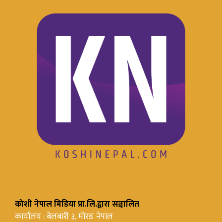
कोशी नेपाल मिडिया प्रा.लि.द्वारा सञ्चालित
कार्यालय : बेलबारी ३, मोरङ नेपाल