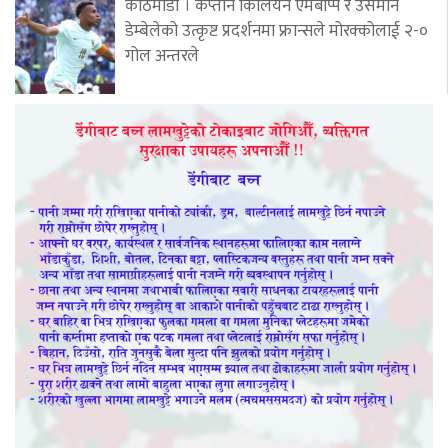
काठमाडौं । कप्तान किलियन एमबाप्पे र उसमान
डेम्बेलेको उत्कृष्ट प्रदर्शनमा फ्रान्सले मोरक्कोलाई २-०
गोल अन्तरले