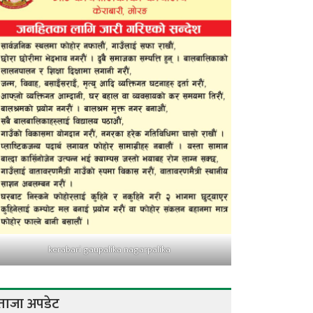
kerabari gaupalika nagarpalika
ताजा अपडेट