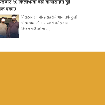
रङबाट ९६ किलोभन्दा बढी गाँजासहित दुई
वक पक्राउ
विराटनगर । मोरङ प्रहरीले भारततर्फ ठुलो
परिमाणमा गाँजा तस्करी गर्ने प्रयास
विफल पार्दै करिब ९६