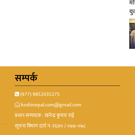
मो
यु
सम्पर्क
(977) 9852035275
koshinepal.com@gmail.com
प्रधान सम्पादक : खनेन्द्र कुमार राई
सूचना विभाग दर्ता न. २६४० / ०७७-०७८