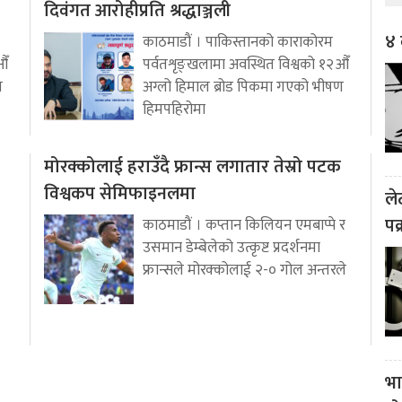
दिवंगत आरोहीप्रति श्रद्धाञ्जली
४ 
काठमाडौं । पाकिस्तानको काराकोरम
औँ
पर्वतशृङ्खलामा अवस्थित विश्वको १२औँ
ण
अग्लो हिमाल ब्रोड पिकमा गएको भीषण
हिमपहिरोमा
मोरक्कोलाई हराउँदै फ्रान्स लगातार तेस्रो पटक
विश्वकप सेमिफाइनलमा
ले
पक
काठमाडौं । कप्तान किलियन एमबाप्पे र
उसमान डेम्बेलेको उत्कृष्ट प्रदर्शनमा
फ्रान्सले मोरक्कोलाई २-० गोल अन्तरले
भा