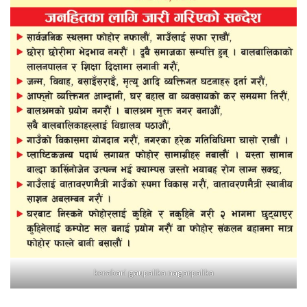
kerabari gaupalika nagarpalika