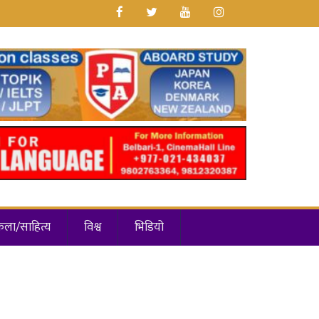
कला/साहित्य
विश्व
भिडियो