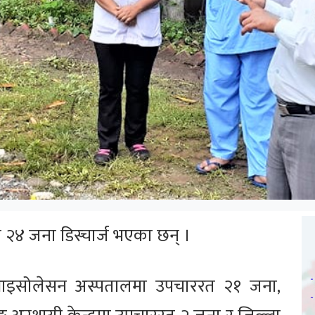
 २४ जना डिस्चार्ज भएका छन् ।
 १९ आइसोलेसन अस्पतालमा उपचाररत २१ जना,