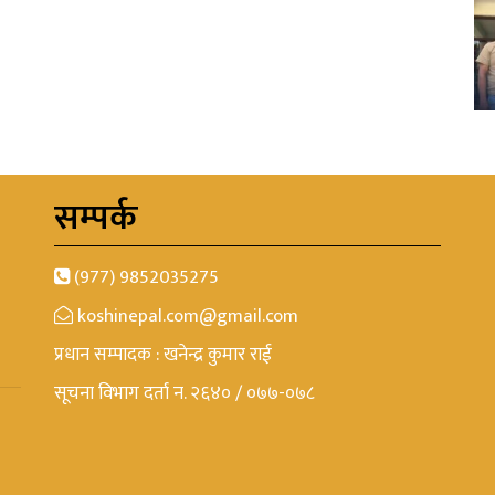
सम्पर्क
(977) 9852035275
koshinepal.com@gmail.com
प्रधान सम्पादक : खनेन्द्र कुमार राई
सूचना विभाग दर्ता न. २६४० / ०७७-०७८