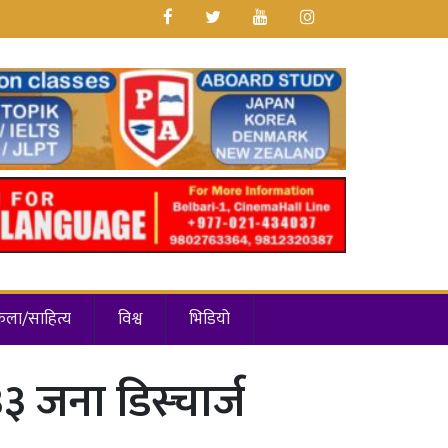
कला/साहित्य
विश्व
भिडियो
३ जना डिस्चार्ज