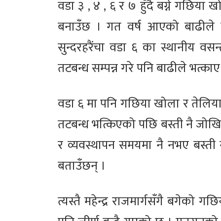
वडा ३ , ४ , ६ र ७ हुँदै बग्ने गछिया
बनाउँछ । गत वर्ष आएको बाढीले प
सुन्दरहरैंचा वडा ६ का स्थानीय व
तटबन्ध सम्पन्न गरे पनि बाढीले भत्का
वडा ६ मा पनि गछिया खोला र तेलिया
तटबन्ध भत्किएको पछि बस्ती नै जोखिम
र व्यवस्थापन समयमा नै नभए बस्त
बताउँछन् ।
त्यस्तै महेन्द्र राजमार्गसँगै बगेको