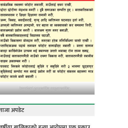
kerabari gaupalika nagarpalika
ताजा अपडेट
वर्षीया बालिकाको हत्या आरोपमा एक पक्राउ