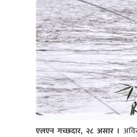
एलएन गच्छदार, २८ असार ।
अविरल