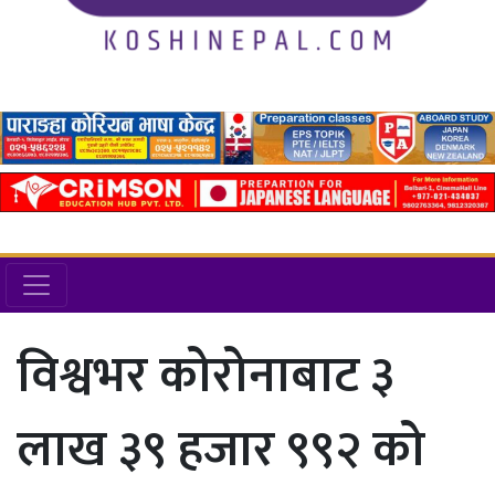
विश्वभर कोरोनाबाट ३
लाख ३९ हजार ९९२ को