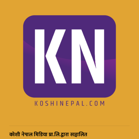
कोशी नेपाल मिडिया प्रा.लि.द्वारा सञ्चालित