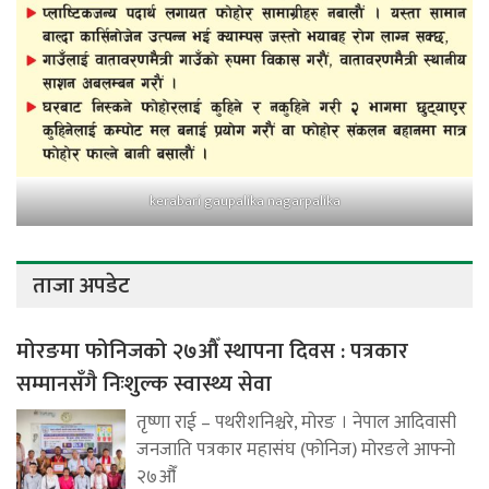
kerabari gaupalika nagarpalika
ताजा अपडेट
मोरङमा फोनिजको २७औँ स्थापना दिवस : पत्रकार
सम्मानसँगै निःशुल्क स्वास्थ्य सेवा
तृष्णा राई – पथरीशनिश्चरे, मोरङ । नेपाल आदिवासी
जनजाति पत्रकार महासंघ (फोनिज) मोरङले आफ्नो
२७औँ