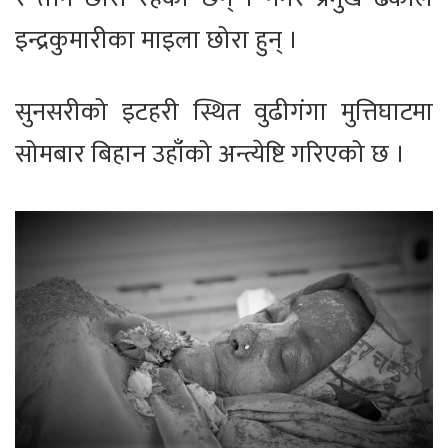
इन्द्रकुमारीका माइला छोरा हुन् ।
सुनसरीको इटहरी स्थित वुढीगंगा मुत्तिघाटमा
सोमबार बिहान उहाँको अन्त्येष्टि गरिएको छ ।