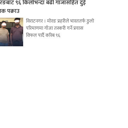
रङबाट ९६ किलोभन्दा बढी गाँजासहित दुई
वक पक्राउ
विराटनगर । मोरङ प्रहरीले भारततर्फ ठुलो
परिमाणमा गाँजा तस्करी गर्ने प्रयास
विफल पार्दै करिब ९६