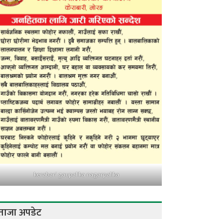
kerabari gaupalika nagarpalika
ताजा अपडेट