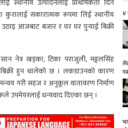
लाई स्थानीय उत्पादनलाई प्राथमिकता दिन
४ 
उक्त कुरालाई सकारात्मक रूपमा लिई स्थानीय
उठाइ आजबाट बजार र घर घर पुर्‍याई बिक्री
ान नेत्र खड्का, टिका पराजुली, मङ्गलसिंह
ले
ी बिक्री हुन थालेको छ । लकडाउनको कारण
पक
 समन्वय गरी सहज र अनुकूल वातावरण निर्माण
ूले उपमेयरलाई धन्यवाद दिएका छन् ।
भा