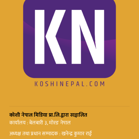
कोशी नेपाल मिडिया प्रा.लि.द्वारा सञ्चालित
कार्यालय : बेलबारी ३, मोरङ नेपाल
अध्यक्ष तथा प्रधान सम्पादक : खनेन्द्र कुमार राई