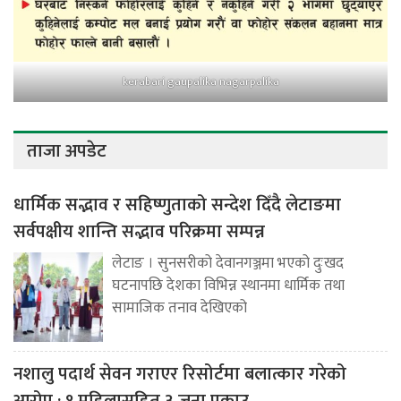
kerabari gaupalika nagarpalika
ताजा अपडेट
धार्मिक सद्भाव र सहिष्णुताको सन्देश दिँदै लेटाङमा
सर्वपक्षीय शान्ति सद्भाव परिक्रमा सम्पन्न
लेटाङ । सुनसरीको देवानगञ्जमा भएको दुःखद
घटनापछि देशका विभिन्न स्थानमा धार्मिक तथा
सामाजिक तनाव देखिएको
नशालु पदार्थ सेवन गराएर रिसोर्टमा बलात्कार गरेको
आरोप : १ महिलासहित ३ जना पक्राउ