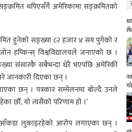
 सङ्क्रमित थपिएसँगै अमेरिकामा सङ्क्रमितको
धा
ले
मित हुनेको सङ्ख्या ८२ हजार ४ सय पुगेको र
ोन हप्किन्स् विश्वविद्यालयले जनाएको छ ।
ख्या संसारकै सबैभन्दा धेरै भएपछि अमेरिकी
णबारे जानकारी दिएका छन् ।
नश
गर
का छन् । पत्रकार सम्मेलनमा बोल्दै उनले
िरहेका छौँ, यो त्यसैको परिणाम हो ।’
तको आँकडा लुकाइरहेको आरोप लगाएका छन् ।