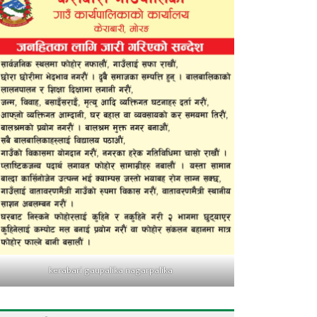
kerabari gaupalika nagarpalika