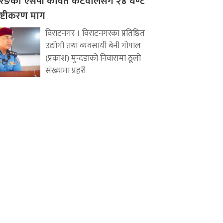
रङका एसपी कवित कटवालसँग २४ घण्टे
पष्टीकरण माग
विराटनगर । विराटनगरका प्रतिष्ठित
उद्योगी तथा व्यवसायी बेनी गोपाल
(प्रकाश) मुन्दडाको निवासमा ठूलो
संख्यामा प्रहरी