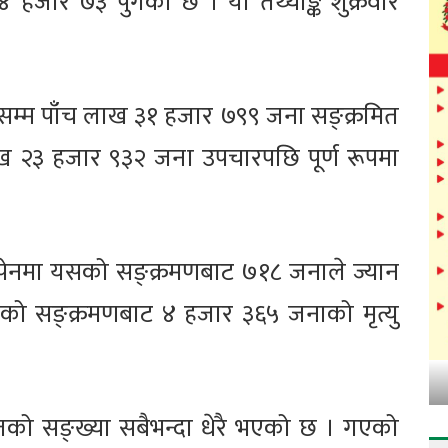
२४ हजार ७३ पुगेको छ । यो तथ्याङ्क शुक्रवार
म्म पाँच लाख ३१ हजार ७९९ जना सङ्क्रमित
ख २३ हजार ९३२ जना उपचारपछि पूर्ण रूपमा
स्पेनमा यसको सङ्क्रमणबाट ७१८ जनाले ज्यान
सको सङ्क्रमणबाट ४ हजार ३६५ जनाको मृत्यु
तको सङ्ख्या सबैभन्दा धेरै भएको छ । गएको