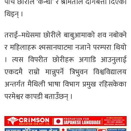
पाँच छोरीले ‘कन्धा’ र श्रीमतीले दागबत्ती दिएकी
थिइन् ।
तराई–मधेसमा छोरीले बाबुआमाको शव नबोक्ने
र महिलाहरू श्मसानघाटमा नजाने परम्परा थियो
। त्यस विपरीत छोरीहरू अगाडि आउनुलाई
एकदमै राम्रो मान्नुपर्ने त्रिभुवन विश्वविद्यालय
अन्तर्गत मैथिली भाषा विभाग प्रमुख रहिसकेका
परमेश्वर कापडी बताउँछन् ।