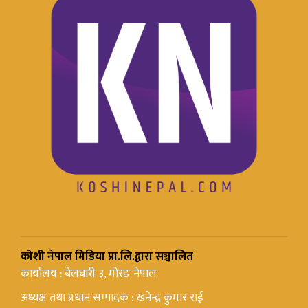
कोशी नेपाल मिडिया प्रा.लि.द्वारा सञ्चालित
कार्यालय : बेलबारी ३, मोरङ नेपाल
अध्यक्ष तथा प्रधान सम्पादक : खनेन्द्र कुमार राई