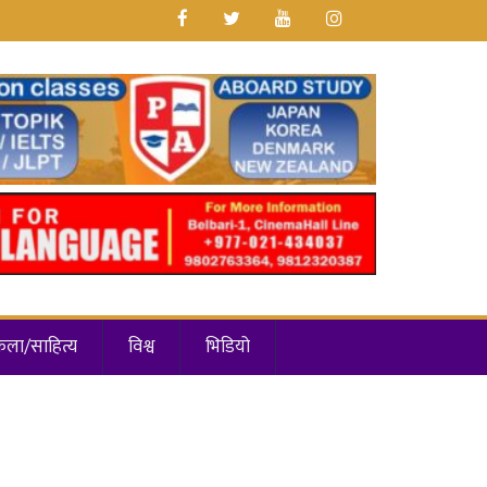
कला/साहित्य
विश्व
भिडियो