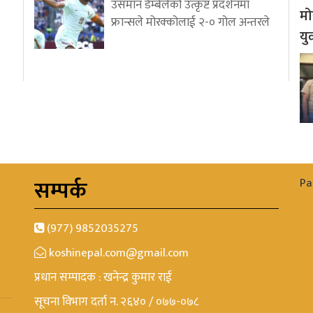
उसमान डेम्बेलेको उत्कृष्ट प्रदर्शनमा
मो
फ्रान्सले मोरक्कोलाई २-० गोल अन्तरले
यु
सम्पर्क
Pa
(977) 9852035275
koshinepal.com@gmail.com
प्रधान सम्पादक : खनेन्द्र कुमार राई
सूचना विभाग दर्ता न. २६४० / ०७७-०७८