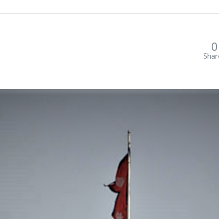
0
Shar