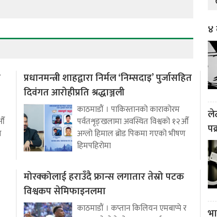
४ 
ो
प्रधानमन्त्री शाहद्वारा निर्मल ‘निम्सदाइ’ पुर्जासहित
दिवंगत आरोहीप्रति श्रद्धाञ्जली
काठमाडौं । पाकिस्तानको काराकोरम
ले
औँ
पर्वतशृङ्खलामा अवस्थित विश्वको १२औँ
पक
ण
अग्लो हिमाल ब्रोड पिकमा गएको भीषण
हिमपहिरोमा
मोरक्कोलाई हराउँदै फ्रान्स लगातार तेस्रो पटक
विश्वकप सेमिफाइनलमा
काठमाडौं । कप्तान किलियन एमबाप्पे र
भा