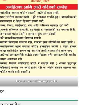
kerabari gaupalika nagarpalika
ge