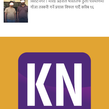
विराटनगर । मोरङ प्रहरीले भारततर्फ ठुलो परिमाणमा
गाँजा तस्करी गर्ने प्रयास विफल पार्दै करिब ९६