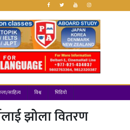
कला/साहित्य
विश्व
भिडियो
र्थीलाई झोला वितरण