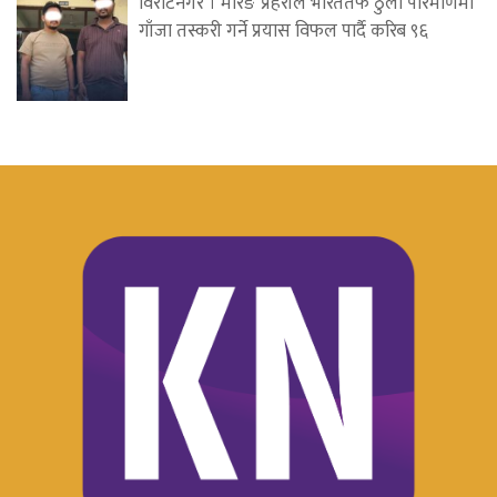
विराटनगर । मोरङ प्रहरीले भारततर्फ ठुलो परिमाणमा
गाँजा तस्करी गर्ने प्रयास विफल पार्दै करिब ९६